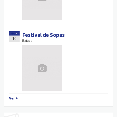
Festival de Sopas
OUT
10
Baiúca
Ver +