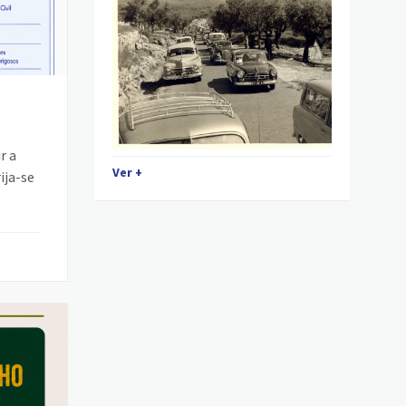
r a
Ver +
ija-se