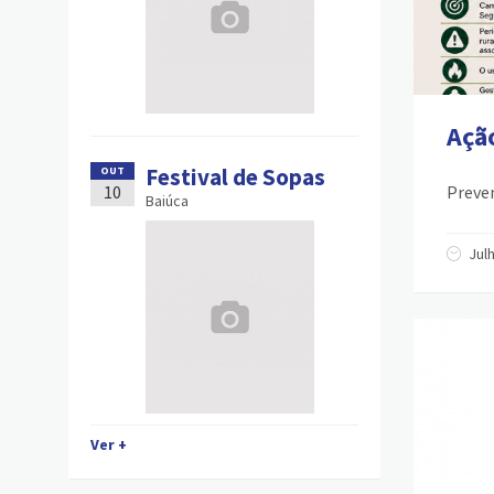
Ação
Festival de Sopas
OUT
10
Preven
Baiúca
Jul
Ver +