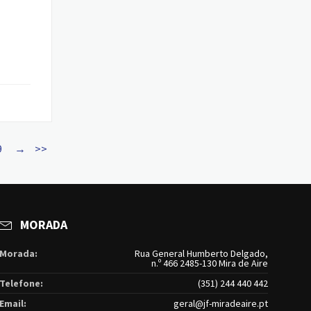
9
→
>>
MORADA
Morada:
Rua General Humberto Delgado,
n.º 466 2485-130 Mira de Aire
Telefone:
(351) 244 440 442
Email:
geral@jf-miradeaire.pt