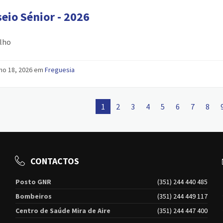
eio Sénior - 2026
ulho
ho 18, 2026 em
Freguesia
1
2
3
4
5
6
7
8
CONTACTOS
Posto GNR
(351) 244 440 485
Bombeiros
(351) 244 449 117
Centro de Saúde Mira de Aire
(351) 244 447 400