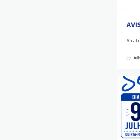
AVI
Alcatr
Jul