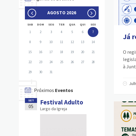
AGOSTO 2026
SAB
DOM
SEG
TER
QUA
QUI
SEX
1
2
3
4
5
6
7
Já r
8
9
10
11
12
13
14
O regi
15
16
17
18
19
20
21
legisl
22
23
24
25
26
27
28
à Junt
29
30
31
Jul
Próximos
Eventos
Festival Adulto
SET
05
Largo da Igreja