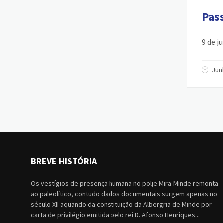
Pass
9 de j
Jun
BREVE HISTÓRIA
Os vestígios de presença humana no polje Mira-Minde remonta
ao paleolítico, contudo dados documentais surgem apenas no
século XII aquando da constituição da Albergria de Minde por
carta de privilégio emitida pelo rei D. Afonso Henriques...