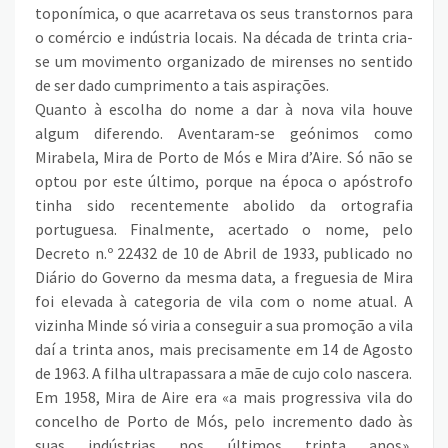
toponímica, o que acarretava os seus transtornos para
o comércio e indústria locais. Na década de trinta cria-
se um movimento organizado de mirenses no sentido
de ser dado cumprimento a tais aspirações.
Quanto à escolha do nome a dar à nova vila houve
algum diferendo. Aventaram-se geónimos como
Mirabela, Mira de Porto de Mós e Mira d’Aire. Só não se
optou por este último, porque na época o apóstrofo
tinha sido recentemente abolido da ortografia
portuguesa. Finalmente, acertado o nome, pelo
Decreto n.º 22432 de 10 de Abril de 1933, publicado no
Diário do Governo da mesma data, a freguesia de Mira
foi elevada à categoria de vila com o nome atual. A
vizinha Minde só viria a conseguir a sua promoção a vila
daí a trinta anos, mais precisamente em 14 de Agosto
de 1963. A filha ultrapassara a mãe de cujo colo nascera.
Em 1958, Mira de Aire era «a mais progressiva vila do
concelho de Porto de Mós, pelo incremento dado às
suas indústrias nos últimos trinta anos»,