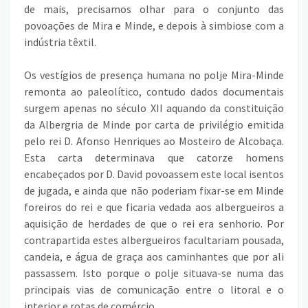
de mais, precisamos olhar para o conjunto das
povoações de Mira e Minde, e depois à simbiose com a
indústria têxtil.
Os vestígios de presença humana no polje Mira-Minde
remonta ao paleolítico, contudo dados documentais
surgem apenas no século XII aquando da constituição
da Albergria de Minde por carta de privilégio emitida
pelo rei D. Afonso Henriques ao Mosteiro de Alcobaça.
Esta carta determinava que catorze homens
encabeçados por D. David povoassem este local isentos
de jugada, e ainda que não poderiam fixar-se em Minde
foreiros do rei e que ficaria vedada aos albergueiros a
aquisição de herdades de que o rei era senhorio. Por
contrapartida estes albergueiros facultariam pousada,
candeia, e água de graça aos caminhantes que por ali
passassem. Isto porque o polje situava-se numa das
principais vias de comunicação entre o litoral e o
interior e rotas de comércio.