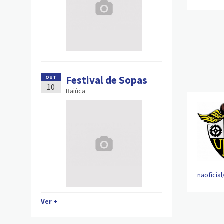
Festival de Sopas
OUT
10
Baiúca
naoficial
Ver +