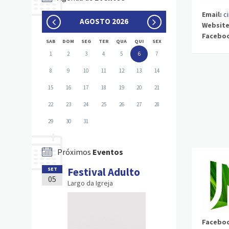
Email:
c
AGOSTO 2026
Website
Facebo
SAB
DOM
SEG
TER
QUA
QUI
SEX
1
2
3
4
5
6
7
8
9
10
11
12
13
14
15
16
17
18
19
20
21
22
23
24
25
26
27
28
29
30
31
Próximos
Eventos
Festival Adulto
SET
05
Largo da Igreja
Facebo