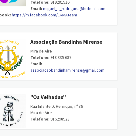
Telefone:
919281916
Email:
miguel_c_rodrigues@hotmail.com
book:
https://m.facebook.com/EKMAteam
Associação Bandinha Mirense
Mira de Aire
Telefone:
918 335 687
Email:
associacaobandinhamirense@gmail.com
"Os Velhadas"
Rua Infante D. Henrique, nº 36
Mira de Aire
Telefone:
916298923