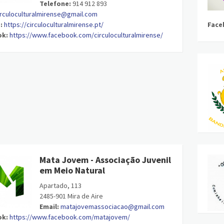
Telefone:
914 912 893
irculoculturalmirense@gmail.com
:
https://circuloculturalmirense.pt/
Face
ok:
https://www.facebook.com/circuloculturalmirense/
Mata Jovem - Associação Juvenil
em Meio Natural
Apartado, 113
2485-901 Mira de Aire
Email:
matajovemassociacao@gmail.com
ok:
https://www.facebook.com/matajovem/