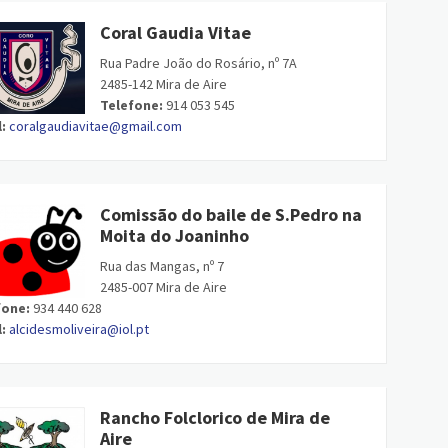
Coral Gaudia Vitae
Rua Padre João do Rosário, nº 7A
2485-142 Mira de Aire
Telefone:
914 053 545
:
coralgaudiavitae@gmail.com
Comissão do baile de S.Pedro na
Moita do Joaninho
Rua das Mangas, nº 7
2485-007 Mira de Aire
fone:
934 440 628
:
alcidesmoliveira@iol.pt
Rancho Folclorico de Mira de
Aire