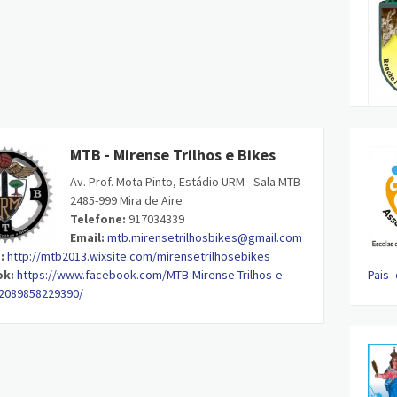
MTB - Mirense Trilhos e Bikes
Av. Prof. Mota Pinto, Estádio URM - Sala MTB
2485-999 Mira de Aire
Telefone:
917034339
Email:
mtb.mirensetrilhosbikes@gmail.com
:
http://mtb2013.wixsite.com/mirensetrilhosebikes
ok:
https://www.facebook.com/MTB-Mirense-Trilhos-e-
Pais-
2089858229390/