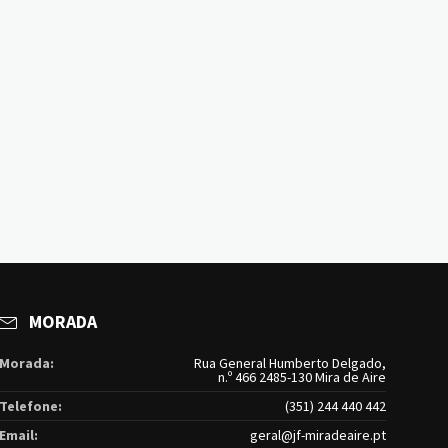
MORADA
Morada:
Rua General Humberto Delgado,
n.º 466 2485-130 Mira de Aire
Telefone:
(351) 244 440 442
Email:
geral@jf-miradeaire.pt