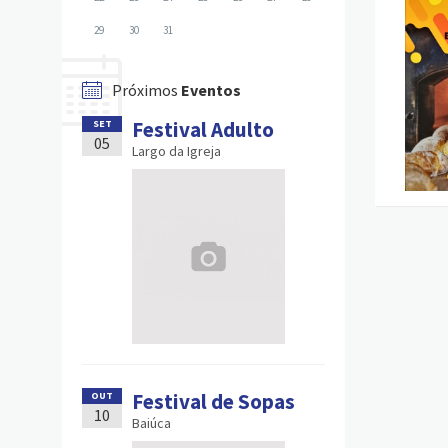
29
30
31
Próximos
Eventos
Festival Adulto
SET
05
Largo da Igreja
Festival de Sopas
OUT
10
Baiúca