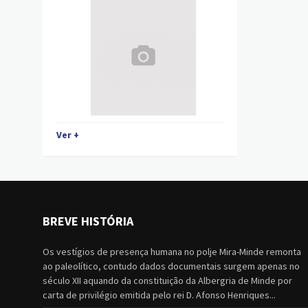
Ver +
BREVE HISTÓRIA
Os vestígios de presença humana no polje Mira-Minde remonta
ao paleolítico, contudo dados documentais surgem apenas no
século XII aquando da constituição da Albergria de Minde por
carta de privilégio emitida pelo rei D. Afonso Henriques...