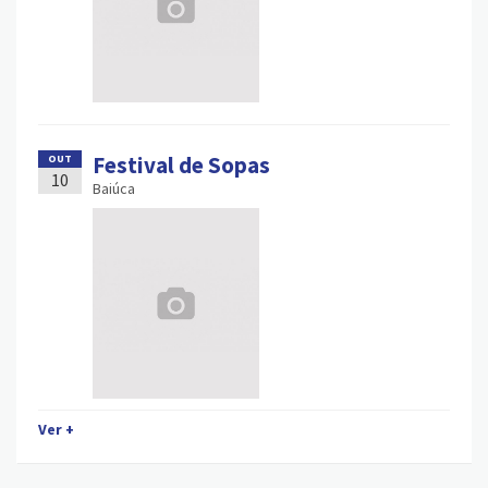
Festival de Sopas
OUT
10
Baiúca
Ver +